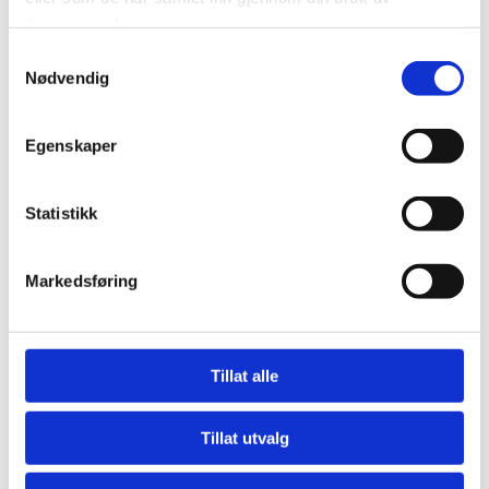
tjenestene deres.
Gjøre det lettere for deg å navigere på nettstedet.
Samtykkevalg
Nødvendig
Gjøre det mulig for systemet å kjenne igjen faste
brukere for å kunne tilpasse tjenestene.
Egenskaper
Iblant anvender vi tredjepartsinformasjonskapsler
fra andre firma for å gjøre markedsundersøkelser
og trafikkmålinger, og for å forbedre
Statistikk
funksjonaliteten på nettstedet.
Slik forhindrer du at informasjonskapsler
Markedsføring
lagres
Du kan slette informasjonskapsler fra din harddisk når
som helst, men dette gjør at dine personlige innstillinger
Tillat alle
forsvinner. Du kan også endre innstillingene i din
nettleser slik at den ikke tillater at informasjonskapsler
lagres på din harddisk. Dette gir imidlertid dårligere
Tillat utvalg
funksjonalitet på visse websider, kan forhindre tilgang til
medlemssider og gjøre at deler av innhold og enkelte