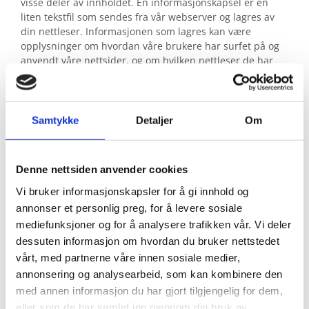
visse deler av innholdet. En informasjonskapsel er en
liten tekstfil som sendes fra vår webserver og lagres av
din nettleser. Informasjonen som lagres kan være
opplysninger om hvordan våre brukere har surfet på og
anvendt våre nettsider, og om hvilken nettleser de har
brukt.
Vi anvender statistikk om brukere og
trafikk/trafikkleverandører i aggregert form. Statistikken
Samtykke
Detaljer
Om
inneholder aldri noen form for personlig informasjon, alt
er anonymt. IP-adresser lagres ikke i vår database der vi
lagrer atferd på nettstedet, derfor kan informasjon om
Denne nettsiden anvender cookies
deg som bruker aldri kobles sammen med din identitet.
Din IP-adresse lagres av sikkerhetsmessige årsaker bare i
Vi bruker informasjonskapsler for å gi innhold og
de tilfeller du selv aktivt registrerer deg på nettstedet.
annonser et personlig preg, for å levere sosiale
mediefunksjoner og for å analysere trafikken vår. Vi deler
Formål
dessuten informasjon om hvordan du bruker nettstedet
vårt, med partnerne våre innen sosiale medier,
Utvikle og forbedre nettstedet gjennom å forstå
annonsering og analysearbeid, som kan kombinere den
hvordan det anvendes.
med annen informasjon du har gjort tilgjengelig for dem,
Beregne og rapportere brukerantall og trafikk.
eller som de har samlet inn gjennom din bruk av