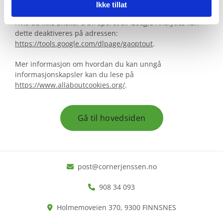
funksjoner ikke blir tilgjengelige.
Ikke tillat
Hvis du ikke ønsker å bli sporet av Google Analytics kan
dette deaktiveres på adressen:
https://tools.google.com/dlpage/gaoptout
.
Mer informasjon om hvordan du kan unngå
informasjonskapsler kan du lese på
https://www.allaboutcookies.org/
.
Gå til hovedsiden
post@cornerjenssen.no

908 34 093

Holmemoveien 370, 9300 FINNSNES
